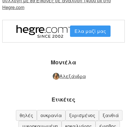
συλλογή με 89 Εικόνες σε ανάλυση 14000 px στο
Hegre.com
Ελα μαζί μας
Μοντέλα
Αλεξάνδρα
Ετικέτες
θηλές
ουκρανία
ξυρισμένος
ξανθιά
μικροκαμωμένη
κοκαλιάρης
έφηβος