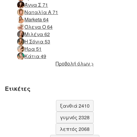
Άννα Σ 71
Ναταλία Α 71
Marketa 64
Όλενα Ο 64
Μιλένα 62
Η Σόνια 53
Ήρα 51
Κάτια 49
Προβολή όλων >
Ετικέτες
ξανθιά 2410
γυμνός 2328
λεπτός 2068