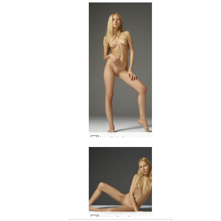
Αλεξάνδρα κλασικά γυμνά #53
Η Αλεξάνδρα στο κρεβάτι #31