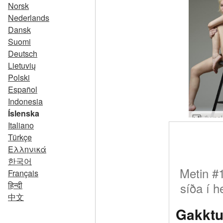
Norsk
Nederlands
Dansk
Suomi
Deutsch
Lietuvių
Polski
Español
Indonesia
Íslenska
Italiano
Türkçe
Ελληνικά
한국어
Metin #1
Français
síða í 
हिन्दी
中文
Gakktu 