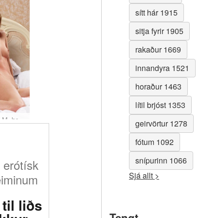
sítt hár 1915
sitja fyrir 1905
rakaður 1669
innandyra 1521
horaður 1463
lítil brjóst 1353
Oksana M. brjáluð í rúminu #36
geirvörtur 1278
fótum 1092
snípurinn 1066
 erótísk
Sjá allt >
eiminum
til liðs
Tengt