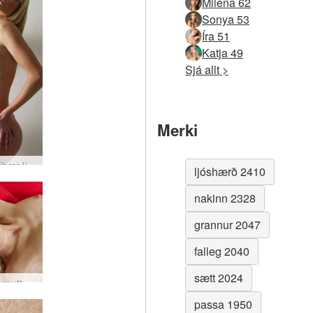
Milena 62
Sonya 53
Íra 51
Katja 49
Sjá allt >
Merki
Jane frábær líkami #37
ljóshærð 2410
nakinn 2328
grannur 2047
falleg 2040
sætt 2024
Olga D. rautt rúm #75
passa 1950