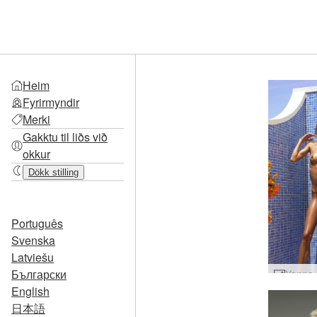
Heim
Fyrirmyndir
Merki
Gakktu til liðs við
okkur
Dökk stilling
Português
Svenska
Latviešu
Български
English
日本語