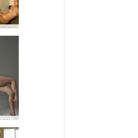
Samosa í sófanum #65
Annalina listar nektarmyndir #15