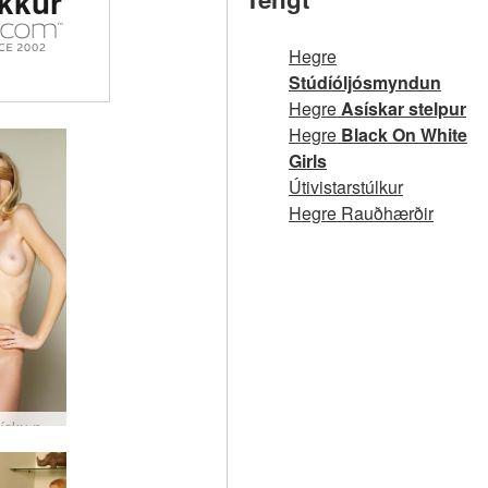
okkur
Hegre
Stúdíóljósmyndun
Hegre
Asískar stelpur
Hegre
Black On White
Girls
Útivistarstúlkur
Hegre Rauðhærðir
Eva S. tísku nektarmyndir #69