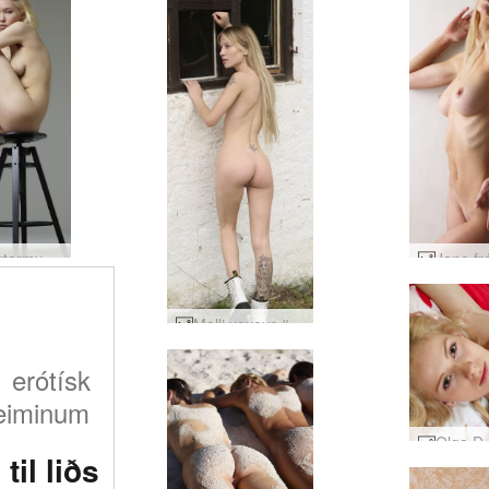
Lily nektarmyndir #24
Molli voyeur #21
 erótísk
heiminum
til liðs