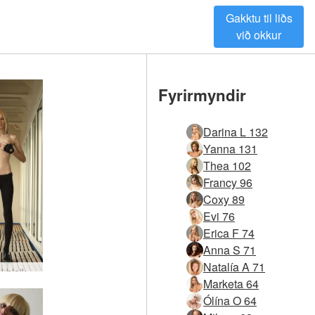
Gakktu til liðs
við okkur
Fyrirmyndir
Darina L 132
Yanna 131
Thea 102
Francy 96
Coxy 89
Evi 76
Erica F 74
Anna S 71
Natalía A 71
Nataly N bleikar nærbuxur #4
Marketa 64
Ólína O 64