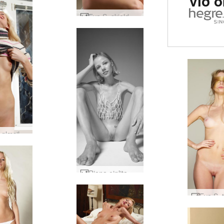
við 
Eva S. skjaldbaka nærbuxur #80
Olga D glæsileg #47
Riana einlita #22