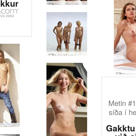
okkur
Coxy Flora Thea Zaika sandy #24
Ariel Marika Melena Maria strandlíkama #45
Metin #1
síða í h
Gakktu 
Katie á þilfari #35