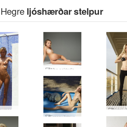
Hegre
ljóshærðar stelpur
Alba nektarlist #27
Yanna sumarsturta #22
Francy listaverk #26