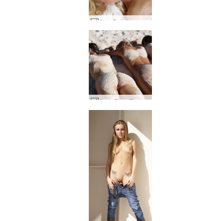
Olga D. letto rosso #75
Coxy Flora Thea Zaika sabbioso #24