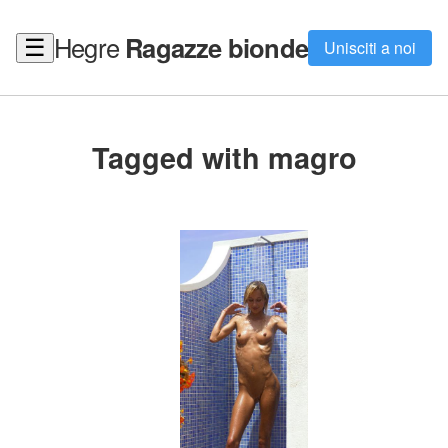
Hegre
Ragazze bionde
☰
Unisciti a noi
Tagged with magro