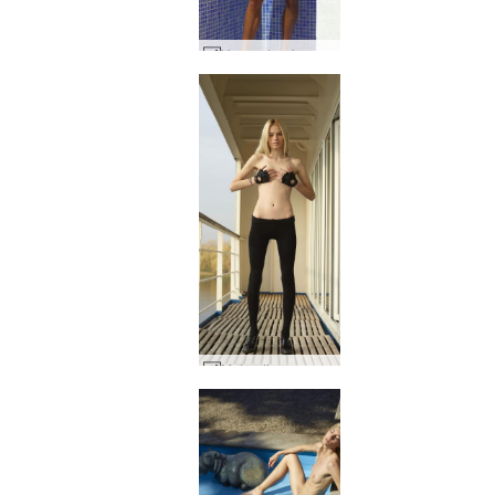
Yanna doccia estiva #22
Mutandine rosa Nataly N #4