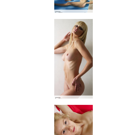
Francy opera d'arte #26
Jane super corpo #37