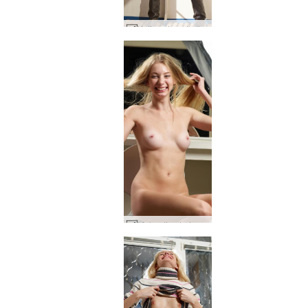
Katie sul ponte #35
Mutandine tartaruga Eva S. #80